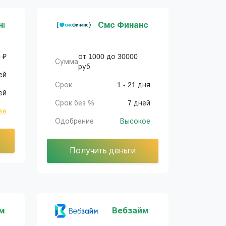
ньги
Смс Финанс
 ₽
от 1000 до 30000
Сумма
руб
ей
Срок
1 - 21 дня
ей
Срок без %
7 дней
ее
Одобрение
Высокое
Получить деньги
м
Вебзайм