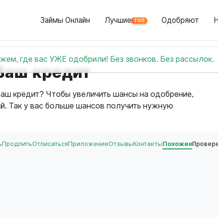
Займы Онлайн
Лучшие
Одобряют
ТОП
жем, где вас УЖЕ одобрили! Без звонков. Без рассылок.
Ваш кредит
аш кредит? Чтобы увеличить шансы на одобрение,
ий. Так у вас больше шансов получить нужную
ь
Продлить
Отписаться
Приложение
Отзывы
Контакты
Похожие
Провер