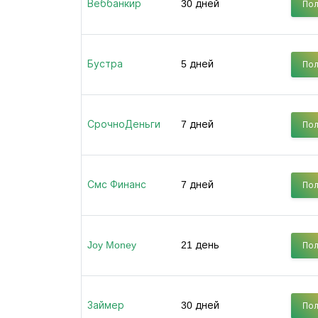
Веббанкир
30 дней
Пол
Бустра
5 дней
Пол
СрочноДеньги
7 дней
Пол
Смс Финанс
7 дней
Пол
Joy Money
21 день
Пол
Займер
30 дней
Пол