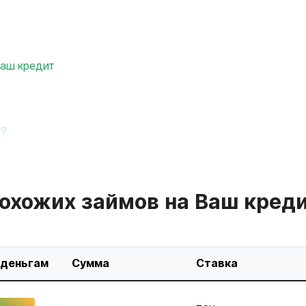
Ваш кредит
м?
охожих займов на Ваш кред
 деньгам
Сумма
Ставка