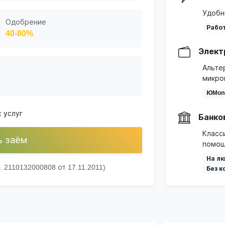
Удобн
Одобрение
Работ
40-80%
Элект
Альте
микро
ЮMon
 услуг
Банко
Класс
ь заём
помощ
На лю
2110132000808 от 17.11.2011)
Без к