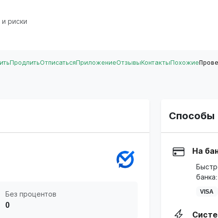
 и риски
ить
Продлить
Отписаться
Приложение
Отзывы
Контакты
Похожие
Пров
Способы 
На ба
Быстр
банка:
VISA
Без процентов
0
Систе