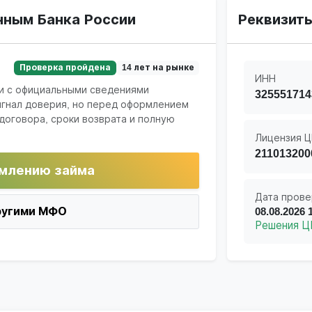
нным Банка России
Реквизит
Проверка пройдена
14 лет на рынке
ИНН
и с официальными сведениями
325551714
игнал доверия, но перед оформлением
договора, сроки возврата и полную
Лицензия Ц
211013200
млению займа
Дата прове
ругими МФО
08.08.2026 
Решения Ц