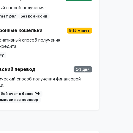
ый способ получения:
ает 24/7
Без комиссии
ронные кошельки
5-15 минут
рнативный способ получения
кредита:
ey
вский перевод
1-3 дня
ический способ получения финансовой
и:
бой счет в банке РФ
омиссии за перевод