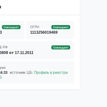
ы
ОГРН
Совпадает
Совпадает
3
1113256019469
Б РФ
Совпадает
0808 от 17.11.2011
рки
16:33
источник ЦБ:
Профиль в реестре
Б