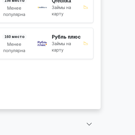
Qreditka
156 место
📉
Займы на
Менее
карту
популярна
Рубль плюс
160 место
📉
Займы на
Менее
карту
популярна