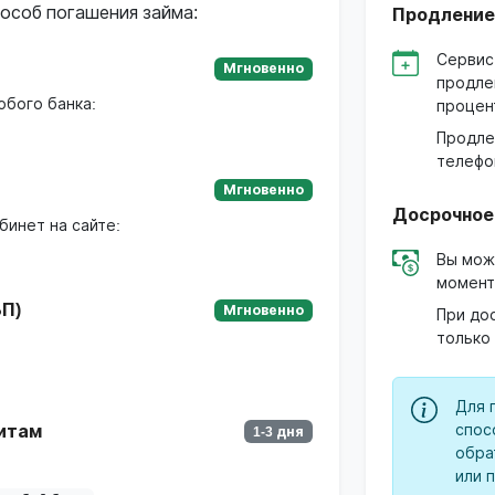
особ погашения займа:
Продление
Сервис
Мгновенно
продле
юбого банка:
процен
Продле
телефо
Мгновенно
Досрочное
бинет на сайте:
Вы мож
момент
П)
Мгновенно
При до
только
Для 
спос
итам
1-3 дня
обра
или 