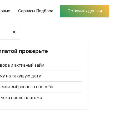
Новые
Сервисы Подбора
Получить деньги
×
платой проверьте
вора и активный займ
му на текущую дату
ления выбранного способа
 чека после платежа