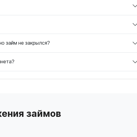
но займ не закрылся?
инета?
ения займов