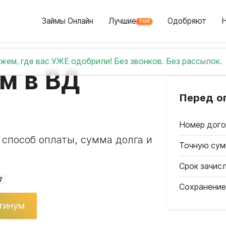
Займы Онлайн
Лучшие
Одобряют
ТОП
жем, где вас УЖЕ одобрили! Без звонков. Без рассылок.
м в ВД
Перед о
Номер дого
 способ оплаты, сумма долга и
Точную сум
Срок зачис
7
Сохранение
атинум