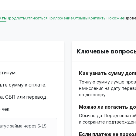
ить
Продлить
Отписаться
Приложение
Отзывы
Контакты
Похожие
Пров
Ключевые вопрос
атинум.
Как узнать сумму дол
Точную сумму лучше пров
ьте сумму к оплате.
начисления на дату перев
по договору.
а, СБП или перевод.
Можно ли погасить д
 чек.
Обычно да. Перед оплато
и сохраните подтвержден
атус займа через 5-15
Если платеж не прохо