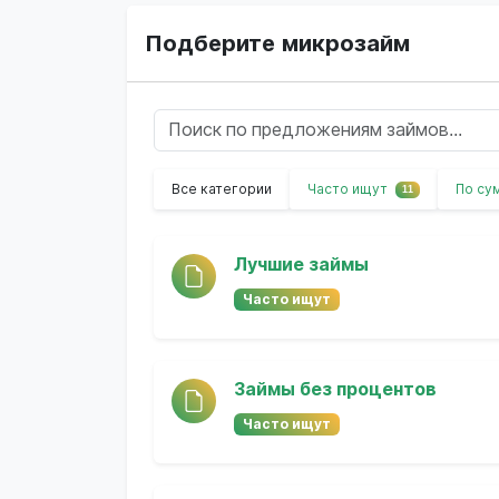
Подберите микрозайм
Все категории
Часто ищут
По су
11
Лучшие займы
Часто ищут
Займы без процентов
Часто ищут