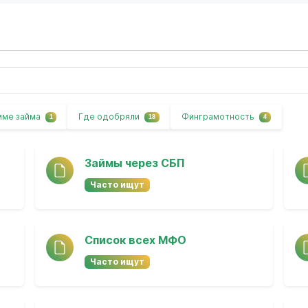
мме займа
Где одобряли
Финграмотность
1
18
4
Займы через СБП
Часто ищут
Список всех МФО
Часто ищут