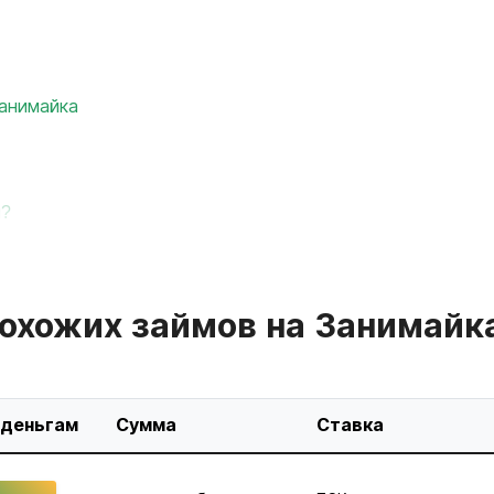
Занимайка
м?
охожих займов на Занимайк
 деньгам
Сумма
Ставка