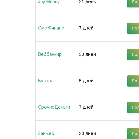
Joy Money
21 день
Пол
Смс Финанс
7 дней
Пол
Веббанкир
30 дней
Пол
Бустра
5 дней
Пол
СрочноДеньги
7 дней
Пол
Займер
30 дней
Пол