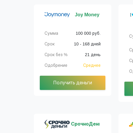
Joy Money
Сумма
100 000 руб.
С
Срок
10 - 168 дней
С
Срок без %
21 день
С
Одобрение
Среднее
О
Получить деньги
СрочноДеньги