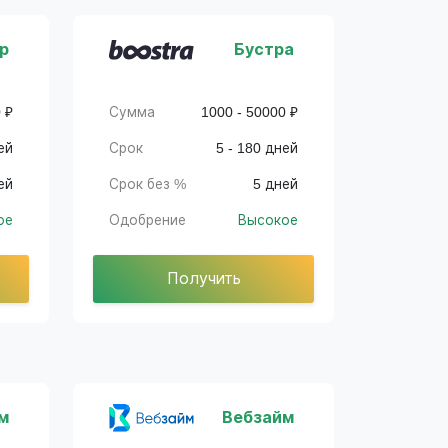
р
Бустра
 ₽
Сумма
1000 - 50000 ₽
ей
Срок
5 - 180 дней
ей
Срок без %
5 дней
ое
Одобрение
Высокое
Получить
м
Вебзайм