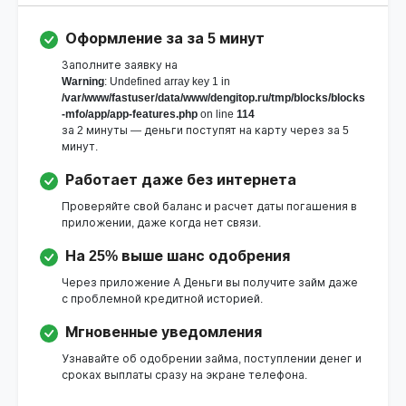
Оформление за за 5 минут
Заполните заявку на
Warning
: Undefined array key 1 in
/var/www/fastuser/data/www/dengitop.ru/tmp/blocks/blocks
-mfo/app/app-features.php
on line
114
за 2 минуты — деньги поступят на карту через за 5
минут.
Работает даже без интернета
Проверяйте свой баланс и расчет даты погашения в
приложении, даже когда нет связи.
На 25% выше шанс одобрения
Через приложение А Деньги вы получите займ даже
с проблемной кредитной историей.
Мгновенные уведомления
Узнавайте об одобрении займа, поступлении денег и
сроках выплаты сразу на экране телефона.