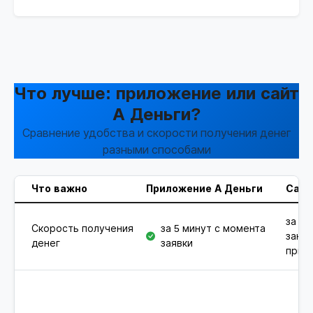
Что лучше: приложение или сайт
А Деньги?
Сравнение удобства и скорости получения денег
разными способами
Что важно
Приложение А Деньги
Сайт
за 5 
Скорость получения
за 5 минут с момента
зано
денег
заявки
при 