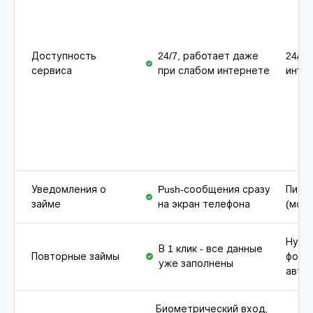
Доступность
24/7, работает даже
24/7,
сервиса
при слабом интернете
инте
Уведомления о
Push-сообщения сразу
Письм
займе
на экран телефона
(мож
Нужн
В 1 клик - все данные
Повторные займы
форм
уже заполнены
авто
Биометрический вход,