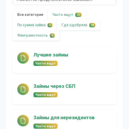
Все категории
Часто ищут
11
По сумме займа
Где одобряли
1
18
Финграмотность
4
Лучшие займы
Часто ищут
Займы через СБП
Часто ищут
Займы для нерезидентов
Часто ищут