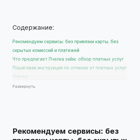
Содержание:
Рекомендуем сервисы: без привязки карты, без
скрытых комиссий и платежей
Что предлагает Пчелка займ: обзор платных услуг
Пошаговая инструкция по отписке от платных услуг
Пчелка
Через личный кабинет на сайте
Развернуть
Через службу поддержки Пчелка
Через мобильное приложение вашего банка
Что делать, если отписка не прошла успешно?
Рекомендации по выбору бесплатных сервисов
подбора займов
Рекомендуем сервисы: без