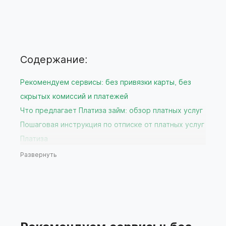
Содержание:
Рекомендуем сервисы: без привязки карты, без
скрытых комиссий и платежей
Что предлагает Платиза займ: обзор платных услуг
Пошаговая инструкция по отписке от платных услуг
Платиза
Через личный кабинет на сайте
Развернуть
Через службу поддержки Платиза
Через мобильное приложение вашего банка
Что делать, если отписка не прошла успешно?
Рекомендации по выбору бесплатных сервисов
подбора займов