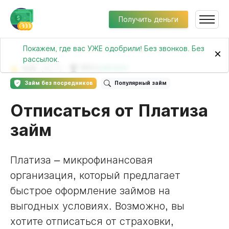
Получить деньги
Покажем, где вас УЖЕ одобрили! Без звонков. Без
×
рассылок.
4.31
(3377)
№13 в
рейтинге
Займ без посредников
Популярный займ
Отписаться от Платиза
займ
Платиза – микрофинансовая
организация, который предлагает
быстрое оформление займов на
выгодных условиях. Возможно, вы
хотите отписаться от страховки,