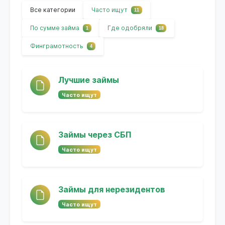
Все категории
Часто ищут
11
По сумме займа
Где одобряли
1
18
Финграмотность
4
Лучшие займы
Часто ищут
Займы через СБП
Часто ищут
Займы для нерезидентов
Часто ищут